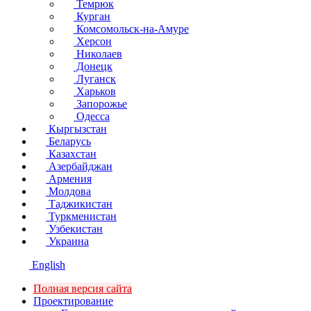
Темрюк
Курган
Комсомольск-на-Амуре
Херсон
Николаев
Донецк
Луганск
Харьков
Запорожье
Одесса
Кыргызстан
Беларусь
Казахстан
Азербайджан
Армения
Молдова
Таджикистан
Туркменистан
Узбекистан
Украина
English
Полная версия сайта
Проектирование