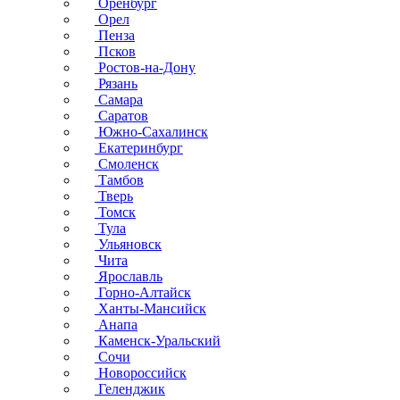
Оренбург
Орел
Пенза
Псков
Ростов-на-Дону
Рязань
Самара
Саратов
Южно-Сахалинск
Екатеринбург
Смоленск
Тамбов
Тверь
Томск
Тула
Ульяновск
Чита
Ярославль
Горно-Алтайск
Ханты-Мансийск
Анапа
Каменск-Уральский
Сочи
Новороссийск
Геленджик