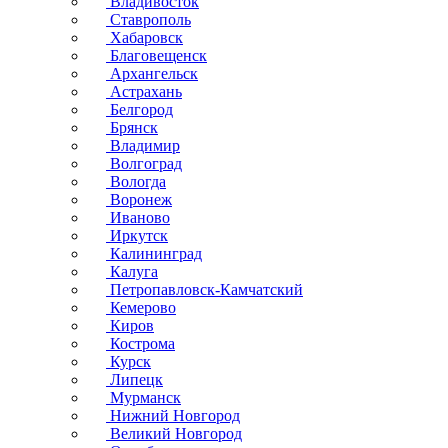
Владивосток
Ставрополь
Хабаровск
Благовещенск
Архангельск
Астрахань
Белгород
Брянск
Владимир
Волгоград
Вологда
Воронеж
Иваново
Иркутск
Калининград
Калуга
Петропавловск-Камчатский
Кемерово
Киров
Кострома
Курск
Липецк
Мурманск
Нижний Новгород
Великий Новгород