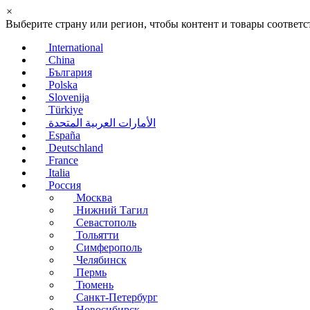
×
Выберите страну или регион, чтобы контент и товары соотве
International
China
България
Polska
Slovenija
Türkiye
الأمارات العربية المتحدة
España
Deutschland
France
Italia
Россия
Москва
Нижний Тагил
Севастополь
Тольятти
Симферополь
Челябинск
Пермь
Тюмень
Санкт-Петербург
Новосибирск