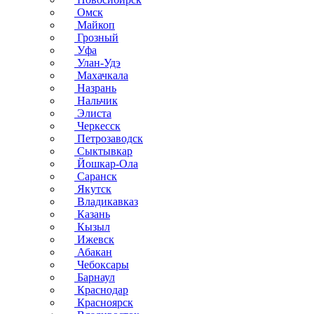
Омск
Майкоп
Грозный
Уфа
Улан-Удэ
Махачкала
Назрань
Нальчик
Элиста
Черкесск
Петрозаводск
Сыктывкар
Йошкар-Ола
Саранск
Якутск
Владикавказ
Казань
Кызыл
Ижевск
Абакан
Чебоксары
Барнаул
Краснодар
Красноярск