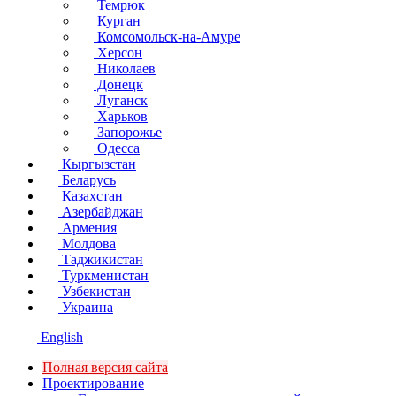
Темрюк
Курган
Комсомольск-на-Амуре
Херсон
Николаев
Донецк
Луганск
Харьков
Запорожье
Одесса
Кыргызстан
Беларусь
Казахстан
Азербайджан
Армения
Молдова
Таджикистан
Туркменистан
Узбекистан
Украина
English
Полная версия сайта
Проектирование