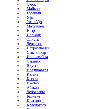
Омск
Майкоп
Грозный
Уфа
Улан-Удэ
Махачкала
Назрань
Нальчик
Элиста
Черкесск
Петрозаводск
Сыктывкар
Йошкар-Ола
Саранск
Якутск
Владикавказ
Казань
Кызыл
Ижевск
Абакан
Чебоксары
Барнаул
Краснодар
Красноярск