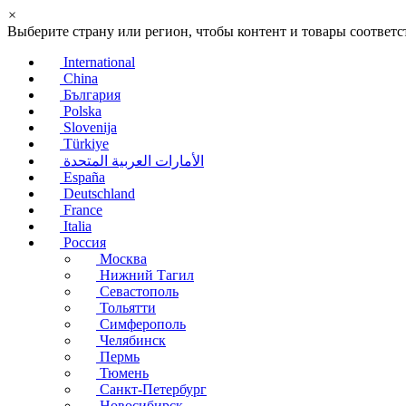
×
Выберите страну или регион, чтобы контент и товары соотве
International
China
България
Polska
Slovenija
Türkiye
الأمارات العربية المتحدة
España
Deutschland
France
Italia
Россия
Москва
Нижний Тагил
Севастополь
Тольятти
Симферополь
Челябинск
Пермь
Тюмень
Санкт-Петербург
Новосибирск