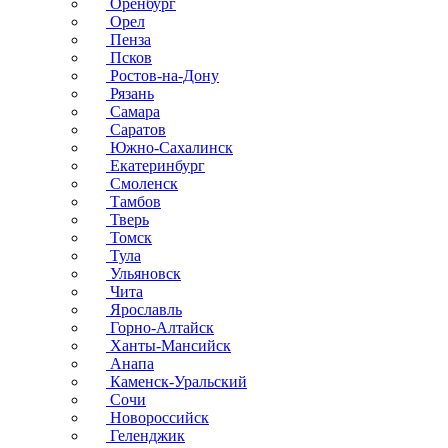
Оренбург
Орел
Пенза
Псков
Ростов-на-Дону
Рязань
Самара
Саратов
Южно-Сахалинск
Екатеринбург
Смоленск
Тамбов
Тверь
Томск
Тула
Ульяновск
Чита
Ярославль
Горно-Алтайск
Ханты-Мансийск
Анапа
Каменск-Уральский
Сочи
Новороссийск
Геленджик