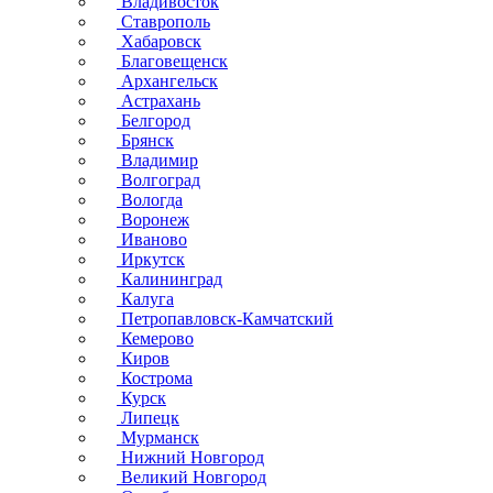
Владивосток
Ставрополь
Хабаровск
Благовещенск
Архангельск
Астрахань
Белгород
Брянск
Владимир
Волгоград
Вологда
Воронеж
Иваново
Иркутск
Калининград
Калуга
Петропавловск-Камчатский
Кемерово
Киров
Кострома
Курск
Липецк
Мурманск
Нижний Новгород
Великий Новгород