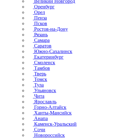
Великий Новгород
Оренбург
Орел
Пенза
Псков
Ростов-на-Дону
Рязань
Самара
Саратов
Южно-Сахалинск
Екатеринбург
Смоленск
Тамбов
Тверь
Томск
Тула
Ульяновск
Чита
Ярославль
Горно-Алтайск
Ханты-Мансийск
Анапа
Каменск-Уральский
Сочи
Новороссийск