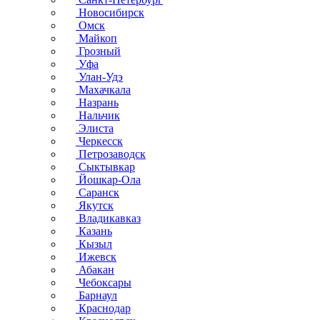
Новосибирск
Омск
Майкоп
Грозный
Уфа
Улан-Удэ
Махачкала
Назрань
Нальчик
Элиста
Черкесск
Петрозаводск
Сыктывкар
Йошкар-Ола
Саранск
Якутск
Владикавказ
Казань
Кызыл
Ижевск
Абакан
Чебоксары
Барнаул
Краснодар