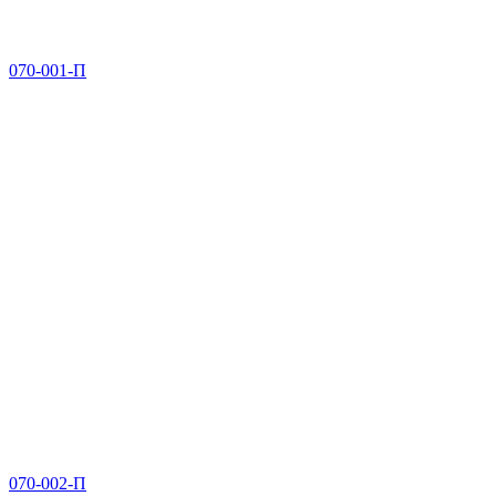
070-001-П
070-002-П