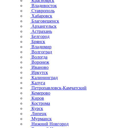
Красноярск
Владивосток
Ставрополь
Хабаровск
Благовещенск
Архангельск
Астрахань
Белгород
Брянск
Владимир
Волгоград
Вологда
Воронеж
Иваново
Иркутск
Калининград
Калуга
Петропавловск-Камчатский
Кемерово
Киров
Кострома
Курск
Липецк
Мурманск
Нижний Новгород