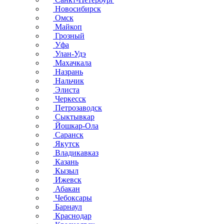
Новосибирск
Омск
Майкоп
Грозный
Уфа
Улан-Удэ
Махачкала
Назрань
Нальчик
Элиста
Черкесск
Петрозаводск
Сыктывкар
Йошкар-Ола
Саранск
Якутск
Владикавказ
Казань
Кызыл
Ижевск
Абакан
Чебоксары
Барнаул
Краснодар