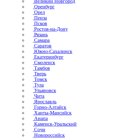
Великий Новгород
Оренбург
Орел
Пенза
Псков
Ростов-на-Дону
Рязань
Самара
Саратов
Южно-Сахалинск
Екатеринбург
Смоленск
Тамбов
Тверь
Томск
Тула
Ульяновск
Чита
Ярославль
Горно-Алтайск
Ханты-Мансийск
Анапа
Каменск-Уральский
Сочи
Новороссийск