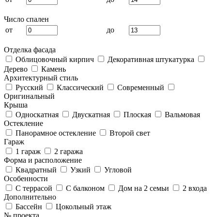
Число спален
от
до
Отделка фасада
Облицовочный кирпич
Декоративная штукатурка
Дерево
Камень
Архитектурный стиль
Русский
Классический
Современный
Оригинальный
Крыша
Односкатная
Двускатная
Плоская
Вальмовая
Остекление
Панорамное остекление
Второй свет
Гараж
1 гараж
2 гаража
Форма и расположение
Квадратный
Узкий
Угловой
Особенности
С террасой
С балконом
Дом на 2 семьи
2 входа
Дополнительно
Бассейн
Цокольный этаж
№ проекта