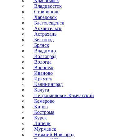
Красноярск
Владивосток
Ставрополь
Хабаровск
Благовещенск
Архангельск
Астрахань
Белгород
Брянск
Владимир
Волгоград
Вологда
Воронеж
Иваново
Иркутск
Калининград
Калуга
Петропавловск-Камчатский
Кемерово
Киров
Кострома
Курск
Липецк
Мурманск
Нижний Новгород