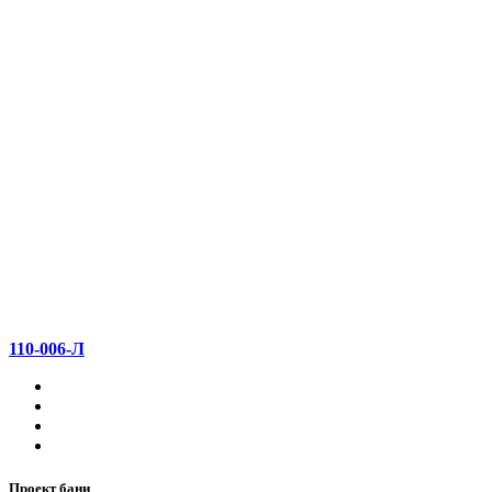
110-006-Л
Проект бани