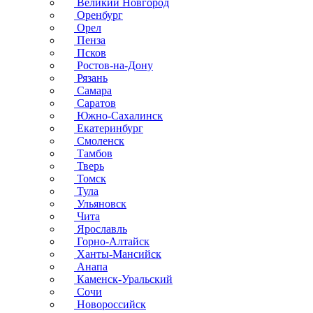
Великий Новгород
Оренбург
Орел
Пенза
Псков
Ростов-на-Дону
Рязань
Самара
Саратов
Южно-Сахалинск
Екатеринбург
Смоленск
Тамбов
Тверь
Томск
Тула
Ульяновск
Чита
Ярославль
Горно-Алтайск
Ханты-Мансийск
Анапа
Каменск-Уральский
Сочи
Новороссийск