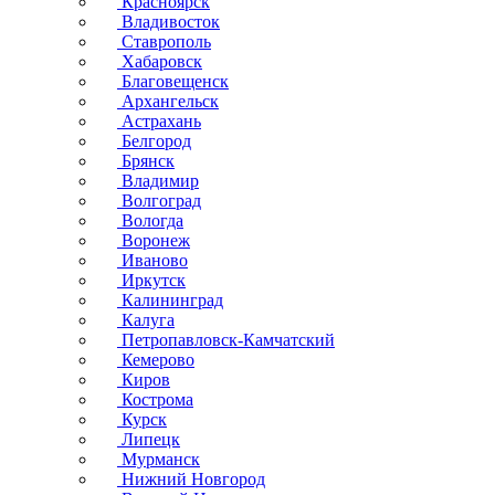
Красноярск
Владивосток
Ставрополь
Хабаровск
Благовещенск
Архангельск
Астрахань
Белгород
Брянск
Владимир
Волгоград
Вологда
Воронеж
Иваново
Иркутск
Калининград
Калуга
Петропавловск-Камчатский
Кемерово
Киров
Кострома
Курск
Липецк
Мурманск
Нижний Новгород