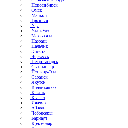
Новосибирск
Омск
Майкоп
Грозный
Уфа
Улан-Удэ
Махачкала
Назрань
Нальчик
Элиста
Черкесск
Петрозаводск
Сыктывкар
Йошкар-Ола
Саранск
Якутск
Владикавказ
Казань
Кызыл
Ижевск
Абакан
Чебоксары
Барнаул
Краснодар