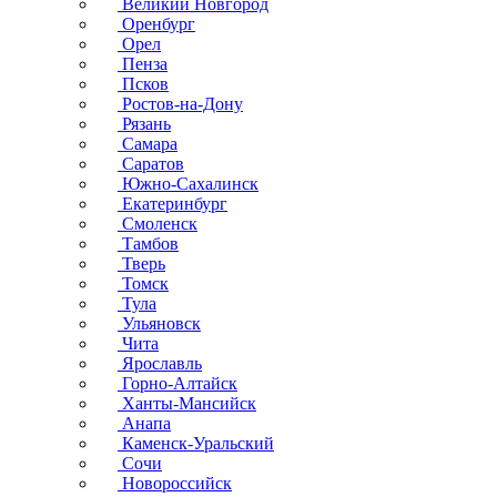
Великий Новгород
Оренбург
Орел
Пенза
Псков
Ростов-на-Дону
Рязань
Самара
Саратов
Южно-Сахалинск
Екатеринбург
Смоленск
Тамбов
Тверь
Томск
Тула
Ульяновск
Чита
Ярославль
Горно-Алтайск
Ханты-Мансийск
Анапа
Каменск-Уральский
Сочи
Новороссийск