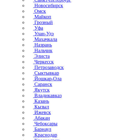
Новосибирск
Омск
Майкоп
Грозный
Уфа
Улан-Удэ
Махачкала
Назрань
Нальчик
Элиста
Черкесск
Петрозаводск
Сыктывкар
Йошкар-Ола
Саранск
Якутск
Владикавказ
Казань
Кызыл
Ижевск
Абакан
Чебоксары
Барнаул
Краснодар