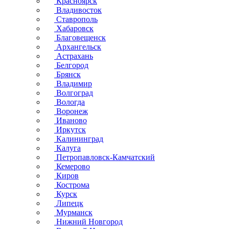
Красноярск
Владивосток
Ставрополь
Хабаровск
Благовещенск
Архангельск
Астрахань
Белгород
Брянск
Владимир
Волгоград
Вологда
Воронеж
Иваново
Иркутск
Калининград
Калуга
Петропавловск-Камчатский
Кемерово
Киров
Кострома
Курск
Липецк
Мурманск
Нижний Новгород