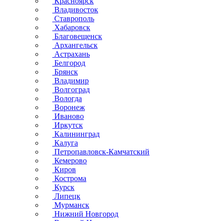
Красноярск
Владивосток
Ставрополь
Хабаровск
Благовещенск
Архангельск
Астрахань
Белгород
Брянск
Владимир
Волгоград
Вологда
Воронеж
Иваново
Иркутск
Калининград
Калуга
Петропавловск-Камчатский
Кемерово
Киров
Кострома
Курск
Липецк
Мурманск
Нижний Новгород