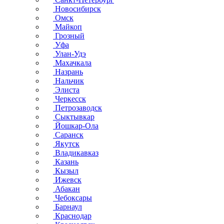
Новосибирск
Омск
Майкоп
Грозный
Уфа
Улан-Удэ
Махачкала
Назрань
Нальчик
Элиста
Черкесск
Петрозаводск
Сыктывкар
Йошкар-Ола
Саранск
Якутск
Владикавказ
Казань
Кызыл
Ижевск
Абакан
Чебоксары
Барнаул
Краснодар