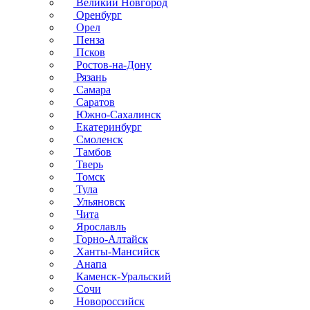
Великий Новгород
Оренбург
Орел
Пенза
Псков
Ростов-на-Дону
Рязань
Самара
Саратов
Южно-Сахалинск
Екатеринбург
Смоленск
Тамбов
Тверь
Томск
Тула
Ульяновск
Чита
Ярославль
Горно-Алтайск
Ханты-Мансийск
Анапа
Каменск-Уральский
Сочи
Новороссийск