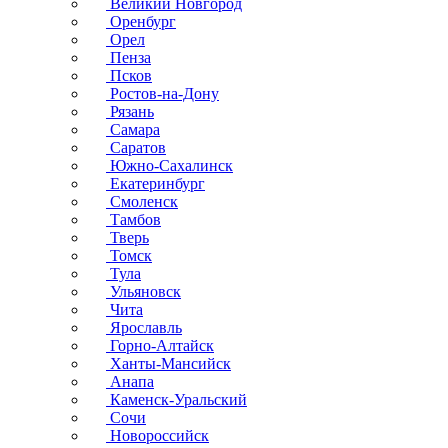
Великий Новгород
Оренбург
Орел
Пенза
Псков
Ростов-на-Дону
Рязань
Самара
Саратов
Южно-Сахалинск
Екатеринбург
Смоленск
Тамбов
Тверь
Томск
Тула
Ульяновск
Чита
Ярославль
Горно-Алтайск
Ханты-Мансийск
Анапа
Каменск-Уральский
Сочи
Новороссийск