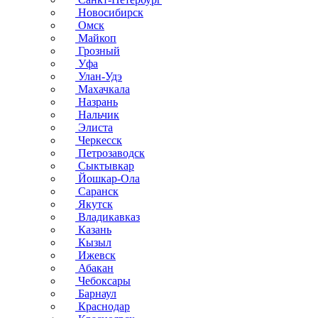
Новосибирск
Омск
Майкоп
Грозный
Уфа
Улан-Удэ
Махачкала
Назрань
Нальчик
Элиста
Черкесск
Петрозаводск
Сыктывкар
Йошкар-Ола
Саранск
Якутск
Владикавказ
Казань
Кызыл
Ижевск
Абакан
Чебоксары
Барнаул
Краснодар