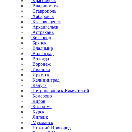
Красноярск
Владивосток
Ставрополь
Хабаровск
Благовещенск
Архангельск
Астрахань
Белгород
Брянск
Владимир
Волгоград
Вологда
Воронеж
Иваново
Иркутск
Калининград
Калуга
Петропавловск-Камчатский
Кемерово
Киров
Кострома
Курск
Липецк
Мурманск
Нижний Новгород