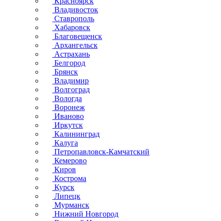
Красноярск
Владивосток
Ставрополь
Хабаровск
Благовещенск
Архангельск
Астрахань
Белгород
Брянск
Владимир
Волгоград
Вологда
Воронеж
Иваново
Иркутск
Калининград
Калуга
Петропавловск-Камчатский
Кемерово
Киров
Кострома
Курск
Липецк
Мурманск
Нижний Новгород