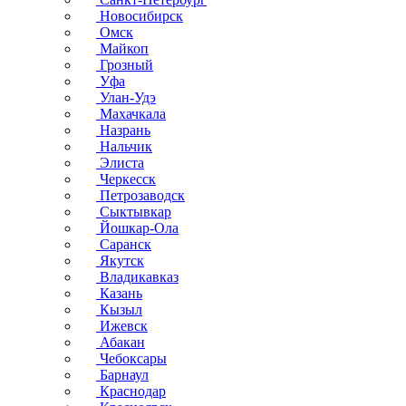
Новосибирск
Омск
Майкоп
Грозный
Уфа
Улан-Удэ
Махачкала
Назрань
Нальчик
Элиста
Черкесск
Петрозаводск
Сыктывкар
Йошкар-Ола
Саранск
Якутск
Владикавказ
Казань
Кызыл
Ижевск
Абакан
Чебоксары
Барнаул
Краснодар