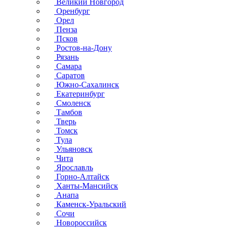
Великий Новгород
Оренбург
Орел
Пенза
Псков
Ростов-на-Дону
Рязань
Самара
Саратов
Южно-Сахалинск
Екатеринбург
Смоленск
Тамбов
Тверь
Томск
Тула
Ульяновск
Чита
Ярославль
Горно-Алтайск
Ханты-Мансийск
Анапа
Каменск-Уральский
Сочи
Новороссийск