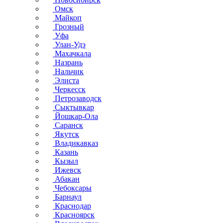
Омск
Майкоп
Грозный
Уфа
Улан-Удэ
Махачкала
Назрань
Нальчик
Элиста
Черкесск
Петрозаводск
Сыктывкар
Йошкар-Ола
Саранск
Якутск
Владикавказ
Казань
Кызыл
Ижевск
Абакан
Чебоксары
Барнаул
Краснодар
Красноярск