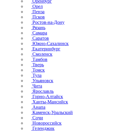
Оренбург
Орел
Пенза
Псков
Ростов-на-Дону
Рязань
Самара
Саратов
Южно-Сахалинск
Екатеринбург
Смоленск
Тамбов
Тверь
Томск
Тула
Ульяновск
Чита
Ярославль
Горно-Алтайск
Ханты-Мансийск
Анапа
Каменск-Уральский
Сочи
Новороссийск
Геленджик