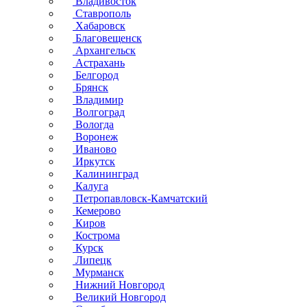
Владивосток
Ставрополь
Хабаровск
Благовещенск
Архангельск
Астрахань
Белгород
Брянск
Владимир
Волгоград
Вологда
Воронеж
Иваново
Иркутск
Калининград
Калуга
Петропавловск-Камчатский
Кемерово
Киров
Кострома
Курск
Липецк
Мурманск
Нижний Новгород
Великий Новгород