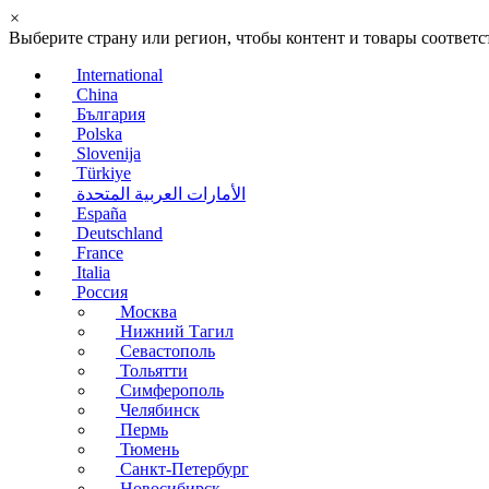
×
Выберите страну или регион, чтобы контент и товары соотве
International
China
България
Polska
Slovenija
Türkiye
الأمارات العربية المتحدة
España
Deutschland
France
Italia
Россия
Москва
Нижний Тагил
Севастополь
Тольятти
Симферополь
Челябинск
Пермь
Тюмень
Санкт-Петербург
Новосибирск