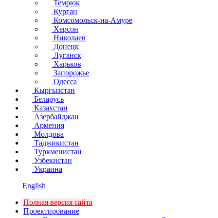
Темрюк
Курган
Комсомольск-на-Амуре
Херсон
Николаев
Донецк
Луганск
Харьков
Запорожье
Одесса
Кыргызстан
Беларусь
Казахстан
Азербайджан
Армения
Молдова
Таджикистан
Туркменистан
Узбекистан
Украина
English
Полная версия сайта
Проектирование