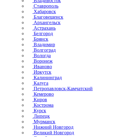
Владивосток
Ставрополь
Хабаровск
Благовещенск
Архангельск
Астрахань
Белгород
Брянск
Владимир
Волгоград
Вологда
Воронеж
Иваново
Иркутск
Калининград
Калуга
Петропавловск-Камчатский
Кемерово
Киров
Кострома
Курск
Липецк
Мурманск
Нижний Новгород
Великий Новгород