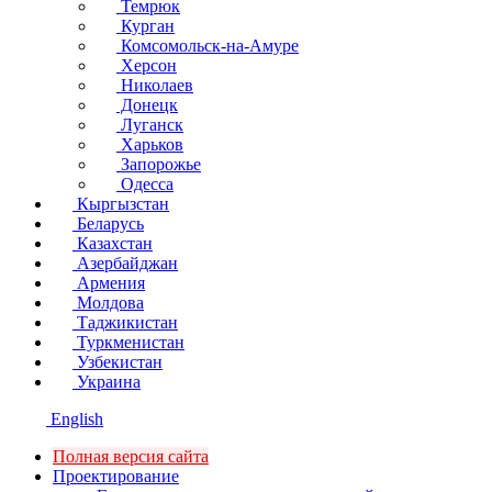
Темрюк
Курган
Комсомольск-на-Амуре
Херсон
Николаев
Донецк
Луганск
Харьков
Запорожье
Одесса
Кыргызстан
Беларусь
Казахстан
Азербайджан
Армения
Молдова
Таджикистан
Туркменистан
Узбекистан
Украина
English
Полная версия сайта
Проектирование