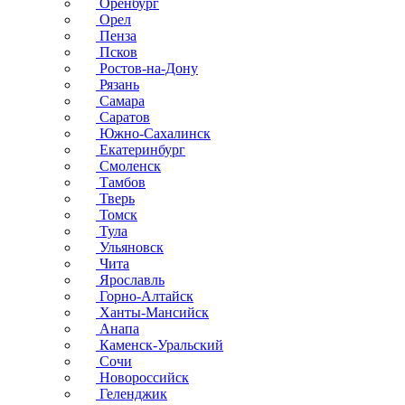
Оренбург
Орел
Пенза
Псков
Ростов-на-Дону
Рязань
Самара
Саратов
Южно-Сахалинск
Екатеринбург
Смоленск
Тамбов
Тверь
Томск
Тула
Ульяновск
Чита
Ярославль
Горно-Алтайск
Ханты-Мансийск
Анапа
Каменск-Уральский
Сочи
Новороссийск
Геленджик