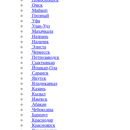
Омск
Майкоп
Грозный
Уфа
Улан-Удэ
Махачкала
Назрань
Нальчик
Элиста
Черкесск
Петрозаводск
Сыктывкар
Йошкар-Ола
Саранск
Якутск
Владикавказ
Казань
Кызыл
Ижевск
Абакан
Чебоксары
Барнаул
Краснодар
Красноярск