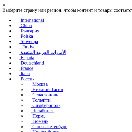
×
Выберите страну или регион, чтобы контент и товары соотве
International
China
България
Polska
Slovenija
Türkiye
الأمارات العربية المتحدة
España
Deutschland
France
Italia
Россия
Москва
Нижний Тагил
Севастополь
Тольятти
Симферополь
Челябинск
Пермь
Тюмень
Санкт-Петербург
Новосибирск