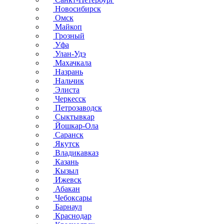
Новосибирск
Омск
Майкоп
Грозный
Уфа
Улан-Удэ
Махачкала
Назрань
Нальчик
Элиста
Черкесск
Петрозаводск
Сыктывкар
Йошкар-Ола
Саранск
Якутск
Владикавказ
Казань
Кызыл
Ижевск
Абакан
Чебоксары
Барнаул
Краснодар