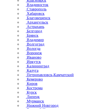
Красноярск
Владивосток
Ставрополь
Хабаровск
Благовещенск
Архангельск
Астрахань
Белгород
Брянск
Владимир
Волгоград
Вологда
Воронеж
Иваново
Иркутск
Калининград
Калуга
Петропавловск-Камчатский
Кемерово
Киров
Кострома
Курск
Липецк
Мурманск
Нижний Новгород