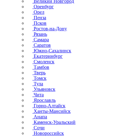
Великий Новгород
Оренбург
Орел
Пенза
Псков
Ростов-на-Дону
Рязань
Самара
Саратов
Южно-Сахалинск
Екатеринбург
Смоленск
Тамбов
Тверь
Томск
Тула
Ульяновск
Чита
Ярославль
Горно-Алтайск
Ханты-Мансийск
Анапа
Каменск-Уральский
Сочи
Новороссийск