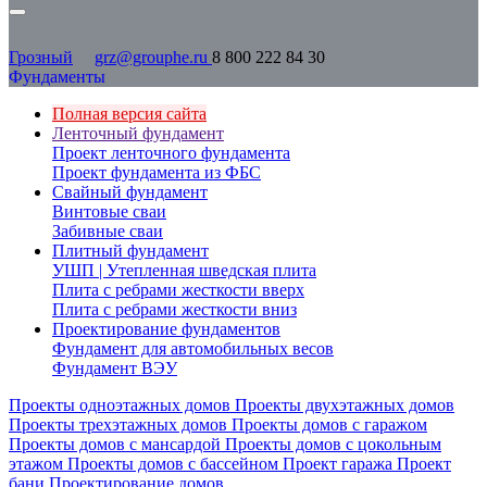
Грозный
grz@grouphe.ru
8 800 222 84 30
Фундаменты
Полная версия сайта
Ленточный фундамент
Проект ленточного фундамента
Проект фундамента из ФБС
Свайный фундамент
Винтовые сваи
Забивные сваи
Плитный фундамент
УШП | Утепленная шведская плита
Плита с ребрами жесткости вверх
Плита с ребрами жесткости вниз
Проектирование фундаментов
Фундамент для автомобильных весов
Фундамент ВЭУ
Проекты одноэтажных домов
Проекты двухэтажных домов
Проекты трехэтажных домов
Проекты домов с гаражом
Проекты домов с мансардой
Проекты домов с цокольным
этажом
Проекты домов с бассейном
Проект гаража
Проект
бани
Проектирование домов