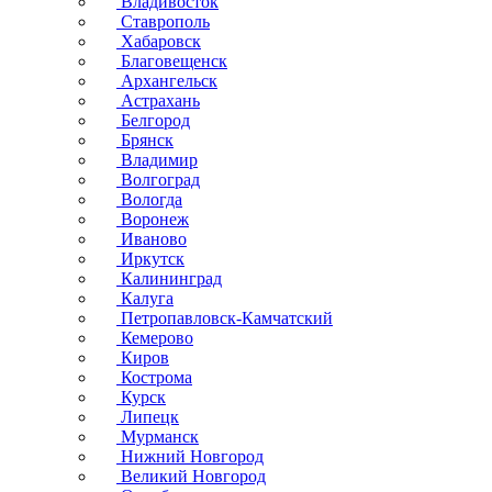
Владивосток
Ставрополь
Хабаровск
Благовещенск
Архангельск
Астрахань
Белгород
Брянск
Владимир
Волгоград
Вологда
Воронеж
Иваново
Иркутск
Калининград
Калуга
Петропавловск-Камчатский
Кемерово
Киров
Кострома
Курск
Липецк
Мурманск
Нижний Новгород
Великий Новгород