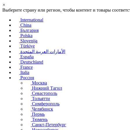
×
Выберите страну или регион, чтобы контент и товары соотве
International
China
България
Polska
Slovenija
Türkiye
الأمارات العربية المتحدة
España
Deutschland
France
Italia
Россия
Москва
Нижний Тагил
Севастополь
Тольятти
Симферополь
Челябинск
Пермь
Тюмень
Санкт-Петербург
Новосибирск