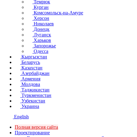
Темрюк
Курган
Комсомольск-на-Амуре
Херсон
Николаев
Донецк
Луганск
Харьков
Запорожье
Одесса
Кыргызстан
Беларусь
Казахстан
Азербайджан
Армения
Молдова
Таджикистан
Туркменистан
Узбекистан
Украина
English
Полная версия сайта
Проектирование