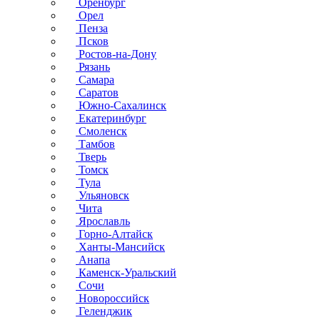
Оренбург
Орел
Пенза
Псков
Ростов-на-Дону
Рязань
Самара
Саратов
Южно-Сахалинск
Екатеринбург
Смоленск
Тамбов
Тверь
Томск
Тула
Ульяновск
Чита
Ярославль
Горно-Алтайск
Ханты-Мансийск
Анапа
Каменск-Уральский
Сочи
Новороссийск
Геленджик