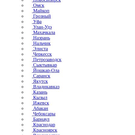
Омск
Майкоп
Грозный
Уфа
Улан-Удэ
Махачкала
Назрань
Нальчик
Элиста
Черкесск
Петрозаводск
Сыктывкар
Йошкар-Ола
Саранск
Якутск
Владикавказ
Казань
Кызыл
Ижевск
Абакан
Чебоксары
Барнаул
Краснодар
Красноярск